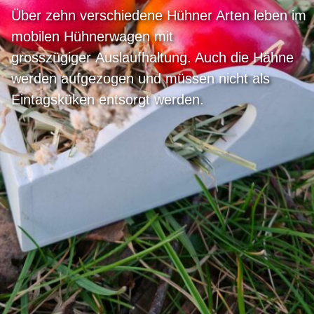
Über zehn verschiedene Hühner Arten leben im
mobilen Hühnerwagen mit
grosszügiger Auslaufhaltung. Auch die Hähne
werden aufgezogen und müssen nicht als
Eintagsküken entsorgt werden.