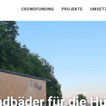
CROWDFUNDING
PROJEKTE
UMSET
Navigation
dbäder für die H