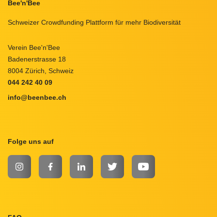
Footer
Bee'n'Bee
Schweizer Crowdfunding Plattform für mehr Biodiversität
Verein Bee'n'Bee
Badenerstrasse 18
8004 Zürich, Schweiz
044 242 40 09
info@beenbee.ch
Folge uns auf
INSTAGRAM
FACEBOOK
LINKEDIN
TWITTER
YOUTUBE