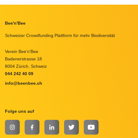
Footer
Bee'n'Bee
Schweizer Crowdfunding Plattform für mehr Biodiversität
Verein Bee'n'Bee
Badenerstrasse 18
8004 Zürich, Schweiz
044 242 40 09
info@beenbee.ch
Folge uns auf
INSTAGRAM
FACEBOOK
LINKEDIN
TWITTER
YOUTUBE