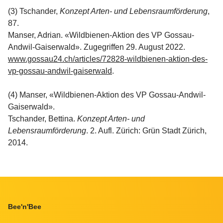
(3) Tschander,
Konzept Arten- und Lebensraumförderung
,
87.
Manser, Adrian. «Wildbienen-Aktion des VP Gossau-
Andwil-Gaiserwald». Zugegriffen 29. August 2022.
www.gossau24.ch/articles/72828-wildbienen-aktion-des-
vp-gossau-andwil-gaiserwald
.
(4) Manser, «Wildbienen-Aktion des VP Gossau-Andwil-
Gaiserwald».
Tschander, Bettina.
Konzept Arten- und
Lebensraumförderung
. 2. Aufl. Zürich: Grün Stadt Zürich,
2014.
Footer
Bee'n'Bee